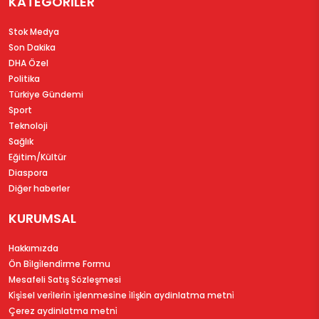
KATEGORİLER
Stok Medya
Son Dakika
DHA Özel
Politika
Türkiye Gündemi
Sport
Teknoloji
Sağlık
Eğitim/Kültür
Diaspora
Diğer haberler
KURUMSAL
Hakkımızda
Ön Bi̇lgi̇lendi̇rme Formu
Mesafeli Satış Sözleşmesi
Ki̇şi̇sel veri̇leri̇n i̇şlenmesi̇ne i̇li̇şki̇n aydinlatma metni̇
Çerez aydinlatma metni̇