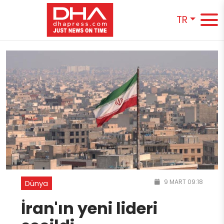
TR
9 MART 09:18
Dünya
İran'ın yeni lideri