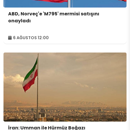
ABD, Norveç'e 'M795' mermisi satışını
onayladı
6 AĞUSTOS 12:00
İran: Umman ile Hürmüz Boğazı