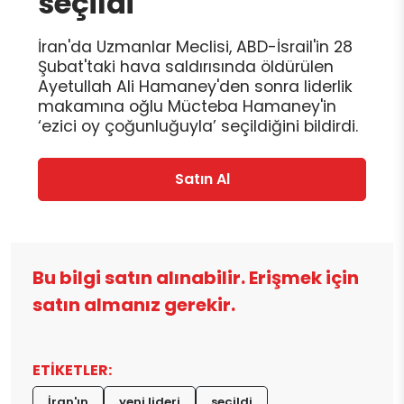
seçildi
İran'da Uzmanlar Meclisi, ABD-İsrail'in 28
Şubat'taki hava saldırısında öldürülen
Ayetullah Ali Hamaney'den sonra liderlik
makamına oğlu Mücteba Hamaney'in
‘ezici oy çoğunluğuyla’ seçildiğini bildirdi.
Satın Al
Bu bilgi satın alınabilir. Erişmek için
satın almanız gerekir.
ETİKETLER:
İran'ın
yeni lideri
seçildi