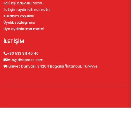
İlgi̇li̇ ki̇şi̇ başvuru formu
İleti̇şi̇m aydinlatma metni̇
Kullanim koşullari
Üyeli̇k sözleşmesi̇
Üye aydinlatma metni̇
İLETİŞİM
+90 533 911 40 40
info@dhapress.com
Hürriyet Dünyası, 34204 Bağcılar/İstanbul, Türkiyye
© 2026
DHAPress.com