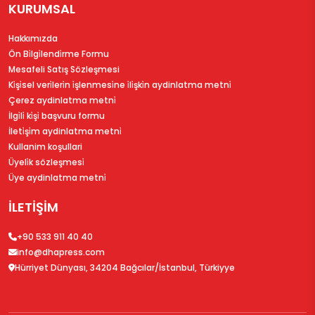
KURUMSAL
Hakkımızda
Ön Bi̇lgi̇lendi̇rme Formu
Mesafeli Satış Sözleşmesi
Ki̇şi̇sel veri̇leri̇n i̇şlenmesi̇ne i̇li̇şki̇n aydinlatma metni̇
Çerez aydinlatma metni̇
İlgi̇li̇ ki̇şi̇ başvuru formu
İleti̇şi̇m aydinlatma metni̇
Kullanim koşullari
Üyeli̇k sözleşmesi̇
Üye aydinlatma metni̇
İLETİŞİM
+90 533 911 40 40
info@dhapress.com
Hürriyet Dünyası, 34204 Bağcılar/İstanbul, Türkiyye