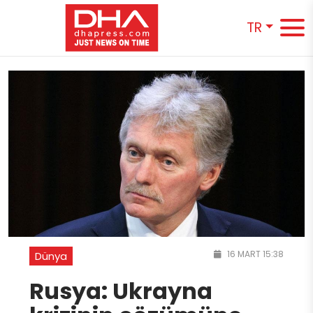
TR
16 MART 15:38
Dünya
Rusya: Ukrayna