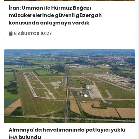
İran: Umman ile Hürmüz Boğazı
müzakerelerinde güvenli güzergah
konusunda anlaşmaya vardık
6 AĞUSTOS 10:27
Almanya'da havalimanında patlayıcı yüklü
İHA bulundu