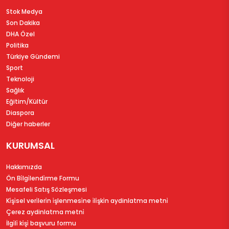
Stok Medya
Son Dakika
DHA Özel
Politika
Türkiye Gündemi
Sport
Teknoloji
Sağlık
Eğitim/Kültür
Diaspora
Diğer haberler
KURUMSAL
Hakkımızda
Ön Bi̇lgi̇lendi̇rme Formu
Mesafeli Satış Sözleşmesi
Ki̇şi̇sel veri̇leri̇n i̇şlenmesi̇ne i̇li̇şki̇n aydinlatma metni̇
Çerez aydinlatma metni̇
İlgi̇li̇ ki̇şi̇ başvuru formu