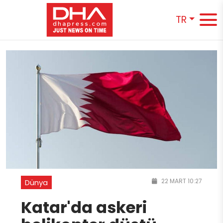
TR
22 MART 10:27
Dünya
Katar'da askeri