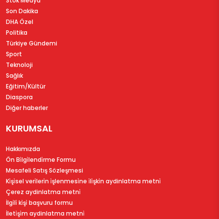
Stok Medya
Son Dakika
DHA Özel
Politika
Türkiye Gündemi
Sport
Teknoloji
Sağlık
Eğitim/Kültür
Diaspora
Diğer haberler
KURUMSAL
Hakkımızda
Ön Bi̇lgi̇lendi̇rme Formu
Mesafeli Satış Sözleşmesi
Ki̇şi̇sel veri̇leri̇n i̇şlenmesi̇ne i̇li̇şki̇n aydinlatma metni̇
Çerez aydinlatma metni̇
İlgi̇li̇ ki̇şi̇ başvuru formu
İleti̇şi̇m aydinlatma metni̇