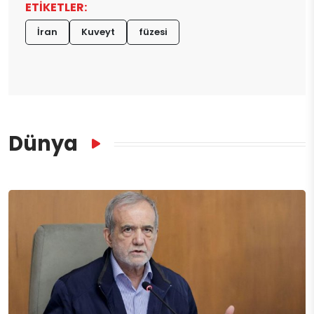
ETİKETLER:
İran
Kuveyt
füzesi
Dünya