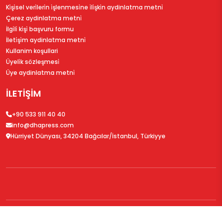
Ki̇şi̇sel veri̇leri̇n i̇şlenmesi̇ne i̇li̇şki̇n aydinlatma metni̇
Çerez aydinlatma metni̇
İlgi̇li̇ ki̇şi̇ başvuru formu
İleti̇şi̇m aydinlatma metni̇
Kullanim koşullari
Üyeli̇k sözleşmesi̇
Üye aydinlatma metni̇
İLETİŞİM
+90 533 911 40 40
info@dhapress.com
Hürriyet Dünyası, 34204 Bağcılar/İstanbul, Türkiyye
© 2026
DHAPress.com