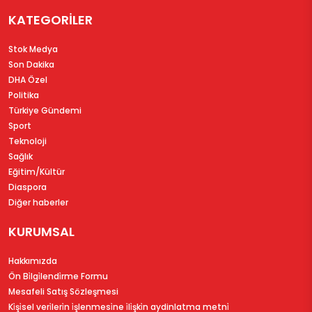
KATEGORİLER
Stok Medya
Son Dakika
DHA Özel
Politika
Türkiye Gündemi
Sport
Teknoloji
Sağlık
Eğitim/Kültür
Diaspora
Diğer haberler
KURUMSAL
Hakkımızda
Ön Bi̇lgi̇lendi̇rme Formu
Mesafeli Satış Sözleşmesi
Ki̇şi̇sel veri̇leri̇n i̇şlenmesi̇ne i̇li̇şki̇n aydinlatma metni̇