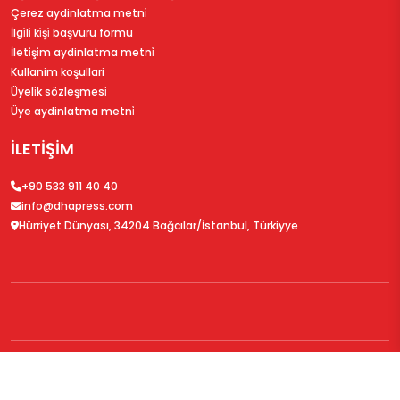
Çerez aydinlatma metni̇
İlgi̇li̇ ki̇şi̇ başvuru formu
İleti̇şi̇m aydinlatma metni̇
Kullanim koşullari
Üyeli̇k sözleşmesi̇
Üye aydinlatma metni̇
İLETİŞİM
+90 533 911 40 40
info@dhapress.com
Hürriyet Dünyası, 34204 Bağcılar/İstanbul, Türkiyye
© 2026
DHAPress.com