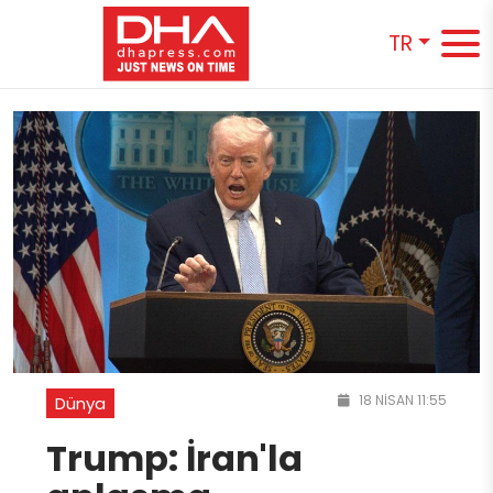
TR
18 NISAN 11:55
Dünya
Trump: İran'la