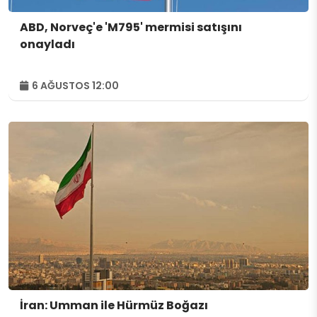
ABD, Norveç'e 'M795' mermisi satışını
onayladı
6 AĞUSTOS 12:00
İran: Umman ile Hürmüz Boğazı