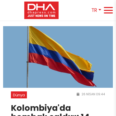
TR
26 NISAN 09:44
Dünya
Kolombiya'da