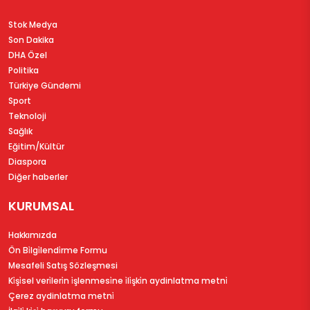
Stok Medya
Son Dakika
DHA Özel
Politika
Türkiye Gündemi
Sport
Teknoloji
Sağlık
Eğitim/Kültür
Diaspora
Diğer haberler
KURUMSAL
Hakkımızda
Ön Bi̇lgi̇lendi̇rme Formu
Mesafeli Satış Sözleşmesi
Ki̇şi̇sel veri̇leri̇n i̇şlenmesi̇ne i̇li̇şki̇n aydinlatma metni̇
Çerez aydinlatma metni̇