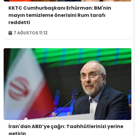
KKTC Cumhurbaşkanı Erhürman: BM'nin
mayın temizleme önerisini Rum tarafı
reddetti
7 AĞUSTOS 11:12
İran'dan ABD’ye çağrı: Taahhütlerinizi yerine
getirin