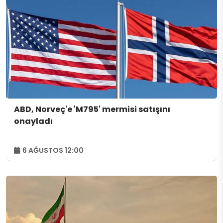
ABD, Norveç'e 'M795' mermisi satışını
onayladı
6 AĞUSTOS 12:00