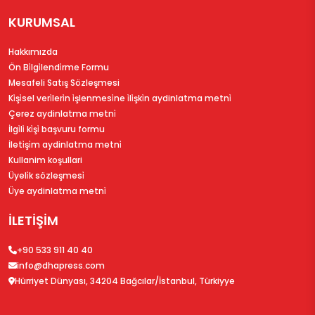
KURUMSAL
Hakkımızda
Ön Bi̇lgi̇lendi̇rme Formu
Mesafeli Satış Sözleşmesi
Ki̇şi̇sel veri̇leri̇n i̇şlenmesi̇ne i̇li̇şki̇n aydinlatma metni̇
Çerez aydinlatma metni̇
İlgi̇li̇ ki̇şi̇ başvuru formu
İleti̇şi̇m aydinlatma metni̇
Kullanim koşullari
Üyeli̇k sözleşmesi̇
Üye aydinlatma metni̇
İLETİŞİM
+90 533 911 40 40
info@dhapress.com
Hürriyet Dünyası, 34204 Bağcılar/İstanbul, Türkiyye