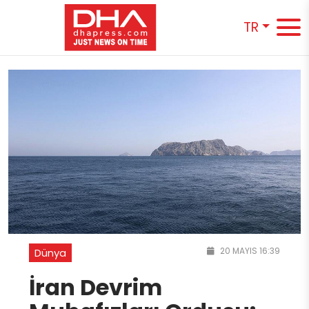
TR
20 MAYIS 16:39
Dünya
İran Devrim