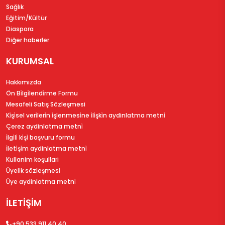
Sağlık
Eğitim/Kültür
Diaspora
Diğer haberler
KURUMSAL
Hakkımızda
Ön Bi̇lgi̇lendi̇rme Formu
Mesafeli Satış Sözleşmesi
Ki̇şi̇sel veri̇leri̇n i̇şlenmesi̇ne i̇li̇şki̇n aydinlatma metni̇
Çerez aydinlatma metni̇
İlgi̇li̇ ki̇şi̇ başvuru formu
İleti̇şi̇m aydinlatma metni̇
Kullanim koşullari
Üyeli̇k sözleşmesi̇
Üye aydinlatma metni̇
İLETİŞİM
+90 533 911 40 40