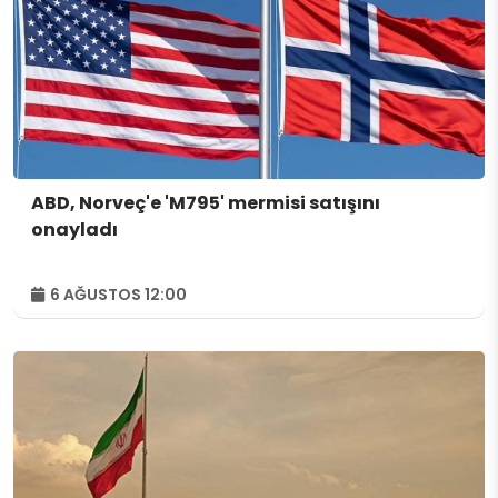
ABD, Norveç'e 'M795' mermisi satışını
onayladı
6 AĞUSTOS 12:00