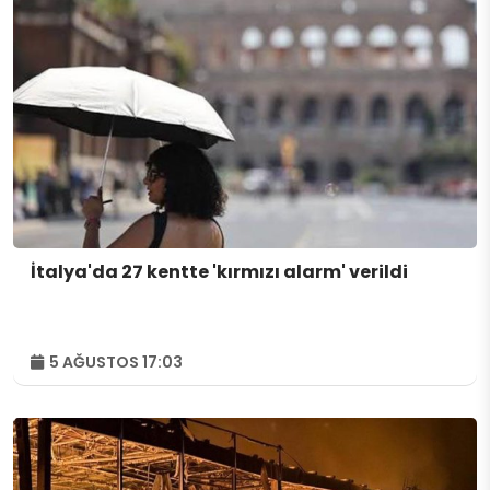
İtalya'da 27 kentte 'kırmızı alarm' verildi
5 AĞUSTOS 17:03