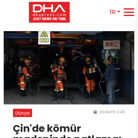
TR
23 MAYIS 11:45
Dünya
Çin'de kömür