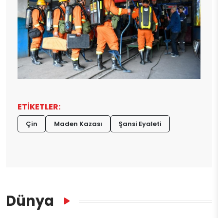
ETİKETLER:
Çin
Maden Kazası
Şansi Eyaleti
Dünya