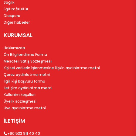
Sağlık
Eğitim/Kültür
Diaspora
Diğer haberler
KURUMSAL
Hakkımızda
Ön Bi̇lgi̇lendi̇rme Formu
Mesafeli Satış Sözleşmesi
Ki̇şi̇sel veri̇leri̇n i̇şlenmesi̇ne i̇li̇şki̇n aydinlatma metni̇
Çerez aydinlatma metni̇
İlgi̇li̇ ki̇şi̇ başvuru formu
İleti̇şi̇m aydinlatma metni̇
Kullanim koşullari
Üyeli̇k sözleşmesi̇
Üye aydinlatma metni̇
İLETİŞİM
+90 533 911 40 40