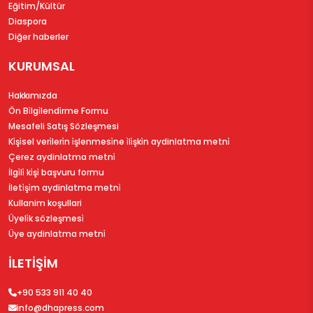
Eğitim/Kültür
Diaspora
Diğer haberler
KURUMSAL
Hakkımızda
Ön Bi̇lgi̇lendi̇rme Formu
Mesafeli Satış Sözleşmesi
Ki̇şi̇sel veri̇leri̇n i̇şlenmesi̇ne i̇li̇şki̇n aydinlatma metni̇
Çerez aydinlatma metni̇
İlgi̇li̇ ki̇şi̇ başvuru formu
İleti̇şi̇m aydinlatma metni̇
Kullanim koşullari
Üyeli̇k sözleşmesi̇
Üye aydinlatma metni̇
İLETİŞİM
+90 533 911 40 40
info@dhapress.com