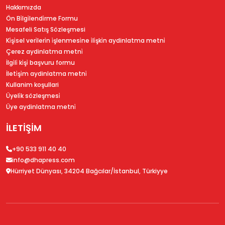
Hakkımızda
Ön Bi̇lgi̇lendi̇rme Formu
Mesafeli Satış Sözleşmesi
Ki̇şi̇sel veri̇leri̇n i̇şlenmesi̇ne i̇li̇şki̇n aydinlatma metni̇
Çerez aydinlatma metni̇
İlgi̇li̇ ki̇şi̇ başvuru formu
İleti̇şi̇m aydinlatma metni̇
Kullanim koşullari
Üyeli̇k sözleşmesi̇
Üye aydinlatma metni̇
İLETİŞİM
+90 533 911 40 40
info@dhapress.com
Hürriyet Dünyası, 34204 Bağcılar/İstanbul, Türkiyye