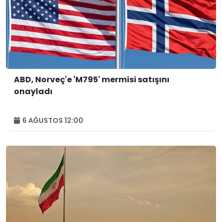
ABD, Norveç'e 'M795' mermisi satışını
onayladı
6 AĞUSTOS 12:00