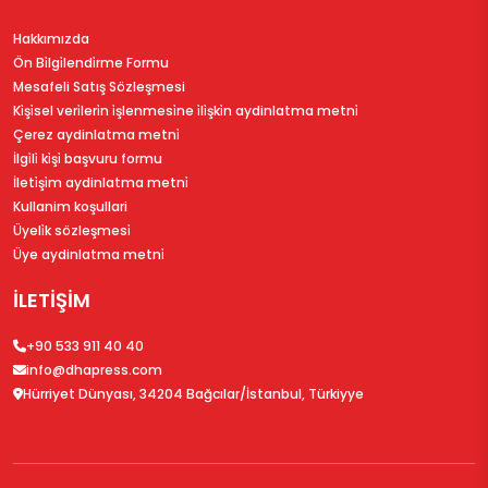
Hakkımızda
Ön Bi̇lgi̇lendi̇rme Formu
Mesafeli Satış Sözleşmesi
Ki̇şi̇sel veri̇leri̇n i̇şlenmesi̇ne i̇li̇şki̇n aydinlatma metni̇
Çerez aydinlatma metni̇
İlgi̇li̇ ki̇şi̇ başvuru formu
İleti̇şi̇m aydinlatma metni̇
Kullanim koşullari
Üyeli̇k sözleşmesi̇
Üye aydinlatma metni̇
İLETİŞİM
+90 533 911 40 40
info@dhapress.com
Hürriyet Dünyası, 34204 Bağcılar/İstanbul, Türkiyye