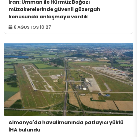
İran: Umman ile Hürmüz Boğazı
müzakerelerinde güvenli güzergah
konusunda anlaşmaya vardık
6 AĞUSTOS 10:27
Almanya'da havalimanında patlayıcı yüklü
İHA bulundu