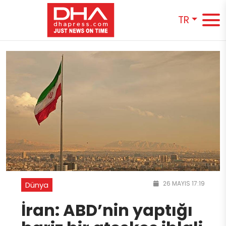
TR
26 MAYIS 17:19
Dünya
İran: ABD’nin yaptığı