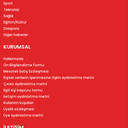
Sport
Teknoloji
Sağlık
Eğitim/Kültür
Diaspora
Diğer haberler
KURUMSAL
Hakkımızda
Ön Bi̇lgi̇lendi̇rme Formu
Mesafeli Satış Sözleşmesi
Ki̇şi̇sel veri̇leri̇n i̇şlenmesi̇ne i̇li̇şki̇n aydinlatma metni̇
Çerez aydinlatma metni̇
İlgi̇li̇ ki̇şi̇ başvuru formu
İleti̇şi̇m aydinlatma metni̇
Kullanim koşullari
Üyeli̇k sözleşmesi̇
Üye aydinlatma metni̇
İLETİŞİM