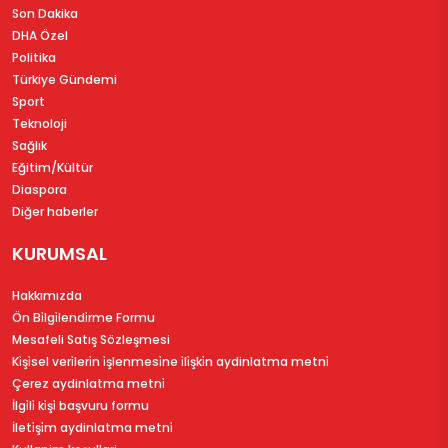
Son Dakika
DHA Özel
Politika
Türkiye Gündemi
Sport
Teknoloji
Sağlık
Eğitim/Kültür
Diaspora
Diğer haberler
KURUMSAL
Hakkımızda
Ön Bi̇lgi̇lendi̇rme Formu
Mesafeli Satış Sözleşmesi
Ki̇şi̇sel veri̇leri̇n i̇şlenmesi̇ne i̇li̇şki̇n aydinlatma metni̇
Çerez aydinlatma metni̇
İlgi̇li̇ ki̇şi̇ başvuru formu
İleti̇şi̇m aydinlatma metni̇