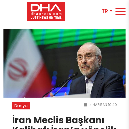
TR
4 HAZIRAN 10:40
Dünya
İran Meclis Başkanı