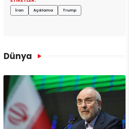
ETİKETLER:
İran
Açıklama
Trump
Dünya