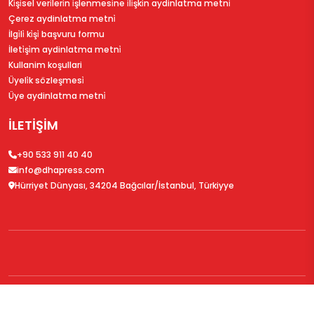
Ki̇şi̇sel veri̇leri̇n i̇şlenmesi̇ne i̇li̇şki̇n aydinlatma metni̇
Çerez aydinlatma metni̇
İlgi̇li̇ ki̇şi̇ başvuru formu
İleti̇şi̇m aydinlatma metni̇
Kullanim koşullari
Üyeli̇k sözleşmesi̇
Üye aydinlatma metni̇
İLETİŞİM
+90 533 911 40 40
info@dhapress.com
Hürriyet Dünyası, 34204 Bağcılar/İstanbul, Türkiyye
© 2026
DHAPress.com