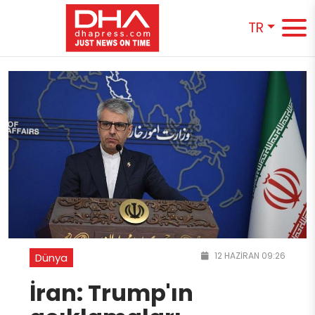
TR
12 HAZIRAN 09:26
Dünya
İran: Trump'ın