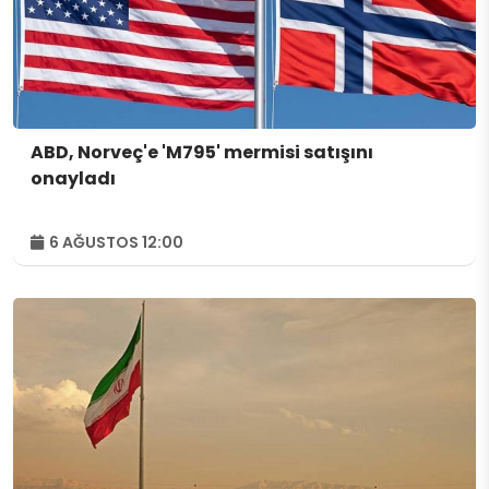
ABD, Norveç'e 'M795' mermisi satışını
onayladı
6 AĞUSTOS 12:00