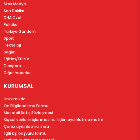
Stok Medya
Son Dakika
DHA Özel
Politika
Türkiye Gündemi
Sport
Teknoloji
Sağlık
Eğitim/Kültür
Diaspora
Diğer haberler
KURUMSAL
Hakkımızda
Ön Bi̇lgi̇lendi̇rme Formu
Mesafeli Satış Sözleşmesi
Ki̇şi̇sel veri̇leri̇n i̇şlenmesi̇ne i̇li̇şki̇n aydinlatma metni̇
Çerez aydinlatma metni̇
İlgi̇li̇ ki̇şi̇ başvuru formu