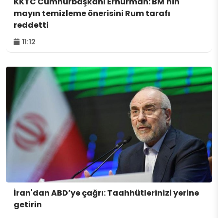
KKTC Cumhurbaşkanı Erhürman: BM'nin
mayın temizleme önerisini Rum tarafı
reddetti
11:12
İran'dan ABD’ye çağrı: Taahhütlerinizi yerine
getirin