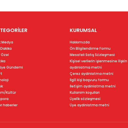
TEGORİLER
KURUMSAL
k Medya
Hakkımızda
 Dakika
Ön Bi̇lgi̇lendi̇rme Formu
 Özel
Mesafeli Satış Sözleşmesi
tika
Ki̇şi̇sel veri̇leri̇n i̇şlenmesi̇ne i̇li̇şki̇n
kiye Gündemi
aydinlatma metni̇
rt
Çerez aydinlatma metni̇
oloji
İlgi̇li̇ ki̇şi̇ başvuru formu
ık
İleti̇şi̇m aydinlatma metni̇
im/Kültür
Kullanim koşullari
spora
Üyeli̇k sözleşmesi̇
r haberler
Üye aydinlatma metni̇