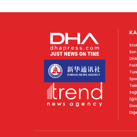
KA
Sto
Son
DHA
Poli
Tür
Spo
Tekn
Sağl
Eğit
Dia
Diğe