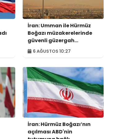
İran: Umman ile Hürmüz
adı
Boğazı müzakerelerinde
güvenli güzergah
konusunda anlaşmaya
6 AĞUSTOS 10:27
vardık
İran: Hürmüz Boğazı’nın
açılması ABD'nin