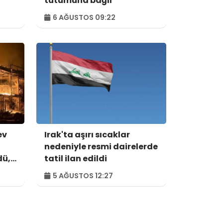
tutumuna bağlı
6 AĞUSTOS 09:22
ev
Irak'ta aşırı sıcaklar
nedeniyle resmi dairelerde
dü,
tatil ilan edildi
5 AĞUSTOS 12:27