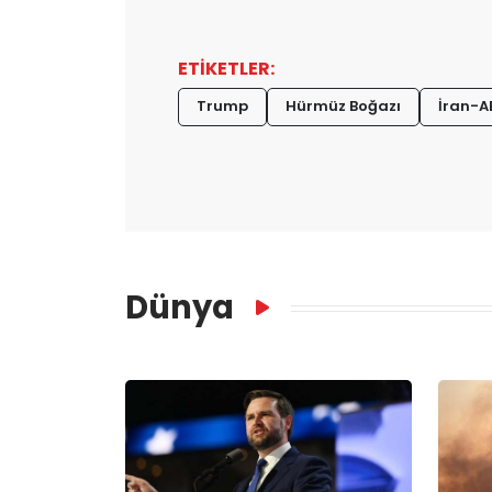
ETİKETLER:
Trump
Hürmüz Boğazı
İran-A
Dünya