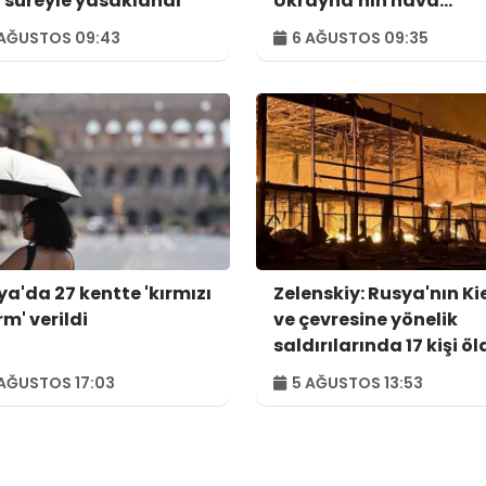
 süreyle yasaklandı
Ukrayna'nın hava
savunma ihtiyaçlarını
AĞUSTOS 09:43
6 AĞUSTOS 09:35
görüştük
ya'da 27 kentte 'kırmızı
Zelenskiy: Rusya'nın Ki
m' verildi
ve çevresine yönelik
saldırılarında 17 kişi öl
44 kişi yaralandı
AĞUSTOS 17:03
5 AĞUSTOS 13:53