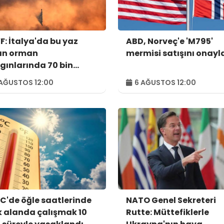
: İtalya'da bu yaz
ABD, Norveç'e 'M795'
an orman
mermisi satışını onayl
gınlarında 70 bin
tar alan kül oldu
AĞUSTOS 12:00
6 AĞUSTOS 12:00
C'de öğle saatlerinde
NATO Genel Sekreteri
k alanda çalışmak 10
Rutte: Müttefiklerle