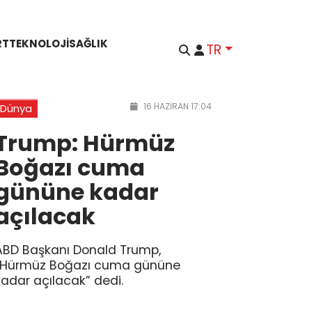
RT
TEKNOLOJI
SAĞLIK
TR
16 HAZIRAN 17:04
Dünya
Trump: Hürmüz
Boğazı cuma
gününe kadar
açılacak
ABD Başkanı Donald Trump,
“Hürmüz Boğazı cuma gününe
kadar açılacak” dedi.