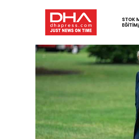
STOK 
EĞITIM