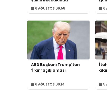
yüklü İHA bulundu
gün
6 AĞUSTOS 09:58
6 
ABD Başkanı Trump’tan
İtal
‘İran’ açıklaması
alar
6 AĞUSTOS 09:14
5 