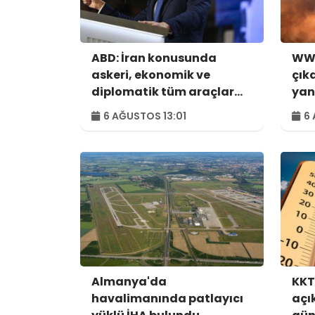
ABD: İran konusunda
WWF
askeri, ekonomik ve
çık
diplomatik tüm araçlar
yan
kullanılacak
hek
6 AĞUSTOS 13:01
6 
Almanya'da
KKT
havalimanında patlayıcı
açı