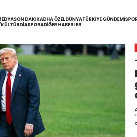
MEDYA
SON DAKIKA
DHA ÖZEL
DÜNYA
TÜRKIYE GÜNDEMI
SPO
/KÜLTÜR
DIASPORA
DIĞER HABERLER