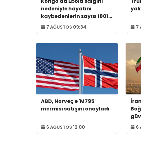
Kongo'da Ebola salgını
Tru
nedeniyle hayatını
yak
kaybedenlerin sayısı 1801'e
yükseldi
7 AĞUSTOS 09:34
7 
ABD, Norveç'e 'M795'
İra
mermisi satışını onayladı
Boğ
güv
kon
6 AĞUSTOS 12:00
6 
var