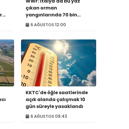
WWF: İtalya'da bu yaz
çıkan orman
r
yangınlarında 70 bin
hektar alan kül oldu
6 AĞUSTOS 12:00
KKTC'de öğle saatlerinde
ıcı
açık alanda çalışmak 10
gün süreyle yasaklandı
6 AĞUSTOS 09:43