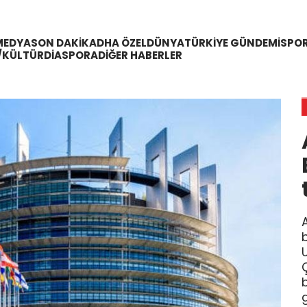
MEDYA
SON DAKIKA
DHA ÖZEL
DÜNYA
TÜRKIYE GÜNDEMI
SPO
/KÜLTÜR
DIASPORA
DIĞER HABERLER
A
Ç