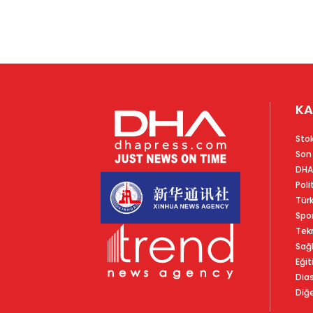
KA
Sto
Son
DHA
Poli
Tür
Spo
Tekn
Sağl
Eğit
Dia
Diğe