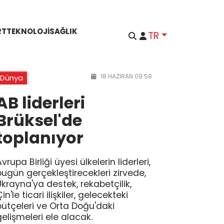
RT
TEKNOLOJI
SAĞLIK
TR
18 HAZIRAN 09:58
Dünya
AB liderleri
Brüksel'de
toplanıyor
vrupa Birliği üyesi ülkelerin liderleri,
bugün gerçekleştirecekleri zirvede,
Ukrayna'ya destek, rekabetçilik,
in'le ticari ilişkiler, gelecekteki
bütçeleri ve Orta Doğu'daki
gelişmeleri ele alacak.