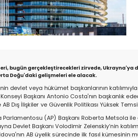
rleri, bugün gerçekleştirecekleri zirvede, Ukrayna'ya de
 Orta Doğu'daki gelişmeleri ele alacak.
enin devlet veya hükümet başkanlarının katılımıyla
AB Konseyi Başkanı Antonio Costa'nın başkanlık ed
AB Dış İlişkiler ve Güvenlik Politikası Yüksek Temsi
upa Parlamentosu (AP) Başkanı Roberta Metsola ile 
ayna Devlet Başkanı Volodimir Zelenskiy’nin katı
ldova'nın AB üyelik sürecinde ilk fasıl kümesinin