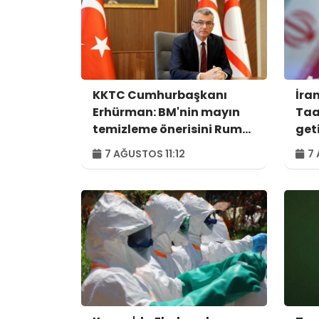
KKTC Cumhurbaşkanı
İra
Erhürman: BM'nin mayın
Taa
temizleme önerisini Rum
get
tarafı reddetti
7 AĞUSTOS 11:12
7 