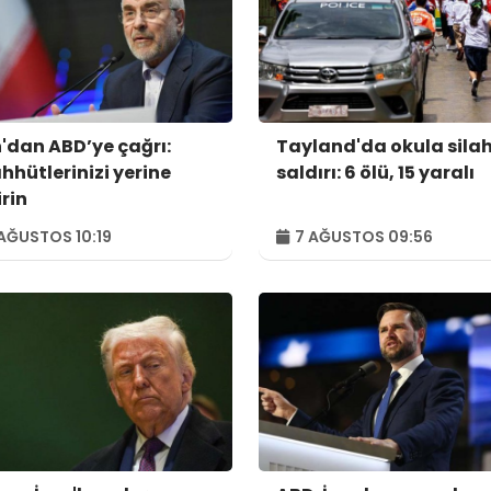
n'dan ABD’ye çağrı:
Tayland'da okula silah
hhütlerinizi yerine
saldırı: 6 ölü, 15 yaralı
irin
AĞUSTOS 10:19
7 AĞUSTOS 09:56