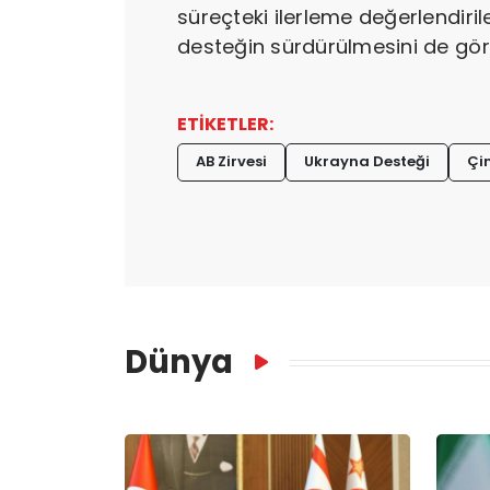
süreçteki ilerleme değerlendiril
desteğin sürdürülmesini de gör
ETİKETLER:
AB Zirvesi
Ukrayna Desteği
Çin
Dünya