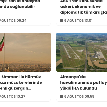
mp: İran'la anlaşma
ABD: İran konusunda
ında sağlanabilir
askeri, ekonomik ve
diplomatik tüm araçla
kullanılacak
AĞUSTOS 09:24
6 AĞUSTOS 13:01
n: Umman ile Hürmüz
Almanya'da
azı müzakerelerinde
havalimanında patlay
enli güzergah
yüklü İHA bulundu
usunda anlaşmaya
AĞUSTOS 10:27
6 AĞUSTOS 09:58
dık