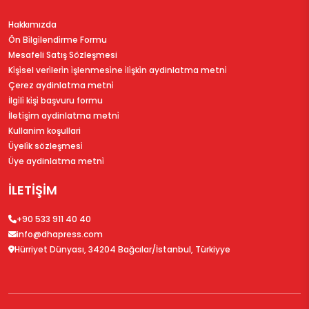
Hakkımızda
Ön Bi̇lgi̇lendi̇rme Formu
Mesafeli Satış Sözleşmesi
Ki̇şi̇sel veri̇leri̇n i̇şlenmesi̇ne i̇li̇şki̇n aydinlatma metni̇
Çerez aydinlatma metni̇
İlgi̇li̇ ki̇şi̇ başvuru formu
İleti̇şi̇m aydinlatma metni̇
Kullanim koşullari
Üyeli̇k sözleşmesi̇
Üye aydinlatma metni̇
İLETİŞİM
+90 533 911 40 40
info@dhapress.com
Hürriyet Dünyası, 34204 Bağcılar/İstanbul, Türkiyye